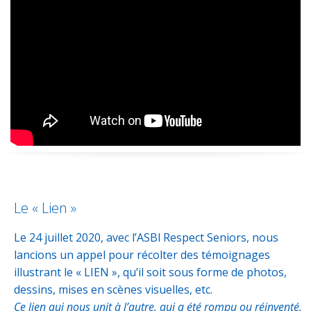
Le « Lien »
Le 24 juillet 2020, avec l’ASBl Respect Seniors, nous
lancions un appel pour récolter
des
témoignages
illustrant le « LIEN », qu’il soit sous forme de photos,
dessins, mises en scènes visuelles, etc.
Ce lien qui nous unit à l’autre, qui a été rompu ou réinventé,