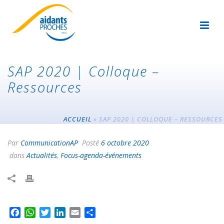
SAP 2020 | Colloque –
Ressources
ACCUEIL
»
SAP 2020 | COLLOQUE – RESSOURCES
Par
CommunicationAP
Posté
6 octobre 2020
dans
Actualités
,
Focus-agenda-événements
F
W
T
L
E
P
a
h
w
i
m
a