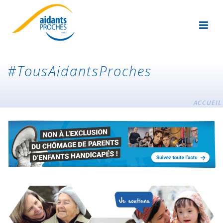
#TousAidantsProches
ACCUEIL