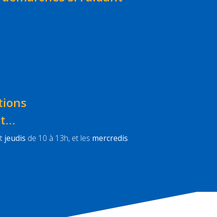
tions
nt…
t
jeudis
de 10 à 13h, et les
mercredis