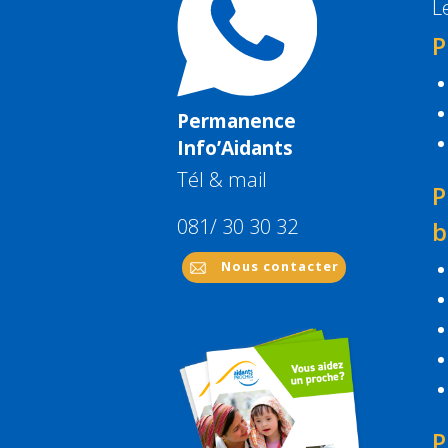
L
P
Permanence
Info’Aidants
Tél & mail
P
081/ 30 30 32
b
Nous contacter
P