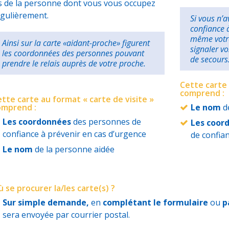
s de la personne dont vous vous occupez
gulièrement.
Si vous n’
confiance 
même votre
Ainsi sur la carte «aidant-proche» figurent
signaler vo
les coordonnées des personnes pouvant
de secours
prendre le relais auprès de votre proche.
Cette carte 
comprend :
tte carte au format « carte de visite »
omprend :
Le nom
de
Les coordonnées
des personnes de
Les coor
confiance à prévenir en cas d’urgence
de confia
Le nom
de la personne aidée
 se procurer la/les carte(s) ?
Sur simple demande,
en
complétant le formulaire
ou
p
sera envoyée par courrier postal.