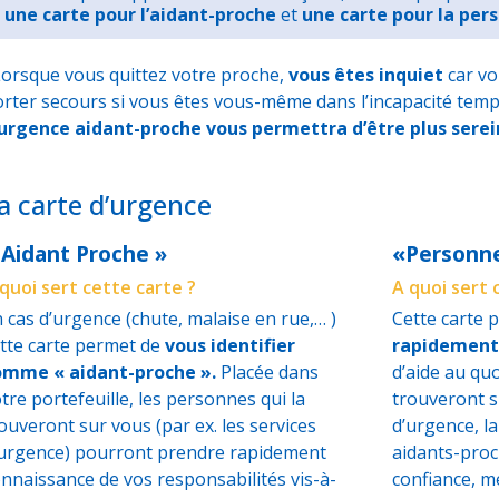
une carte pour l’aidant-proche
et
une carte pour la per
orsque vous quittez votre proche,
vous êtes inquiet
car vo
rter secours si vous êtes vous-même dans l’incapacité tempo
’urgence aidant-proche vous permettra d’être plus serei
a carte d’urgence
 Aidant Proche »
«Personn
quoi sert cette carte ?
A quoi sert 
 cas d’urgence (chute, malaise en rue,… )
Cette carte
tte carte permet de
vous identifier
rapidement
omme « aidant-proche ».
Placée dans
d’aide au qu
tre portefeuille, les personnes qui la
trouveront su
ouveront sur vous (par ex. les services
d’urgence, la
’urgence) pourront prendre rapidement
aidants-proc
nnaissance de vos responsabilités vis-à-
confiance, m