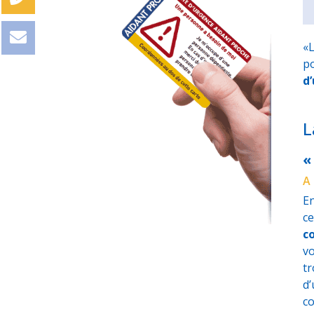
«L
po
d
L
«
A 
En
ce
c
vo
tr
d
co