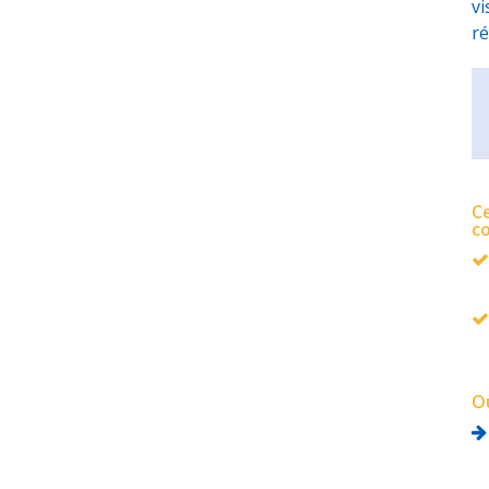
vi
ré
Ce
c
Où