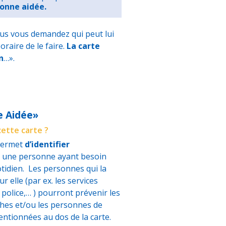
sonne aidée.
us vous demandez qui peut lui
raire de le faire.
La carte
n
…».
e Aidée»
cette carte ?
 permet
d’identifier
une personne ayant besoin
otidien. Les personnes qui la
r elle (par ex. les services
 police,… ) pourront prévenir les
hes et/ou les personnes de
entionnées au dos de la carte.