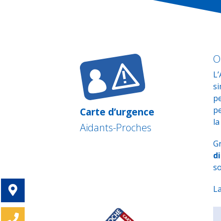
O
L’
si
p
pe
Carte d’urgence
la
Aidants-Proches
Gr
d
so
La