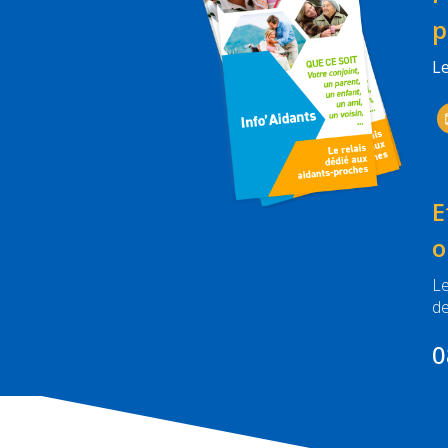
p
Le
E
o
Le
de
0