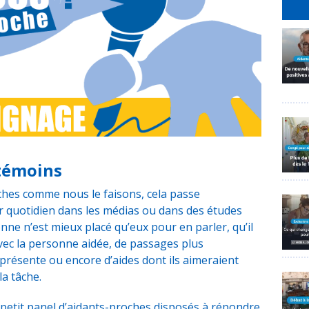
témoins
ches comme nous le faisons, cela passe
r quotidien dans les médias ou dans des études
onne n’est mieux placé qu’eux pour en parler, qu’il
ec la personne aidée, de passages plus
présente ou encore d’aides dont ils aimeraient
la tâche.
petit panel d’aidants-proches disposés à répondre