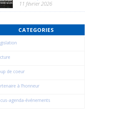
11 février 2026
CATEGORIES
gislation
cture
up de coeur
rtenaire à l’honneur
cus-agenda-événements