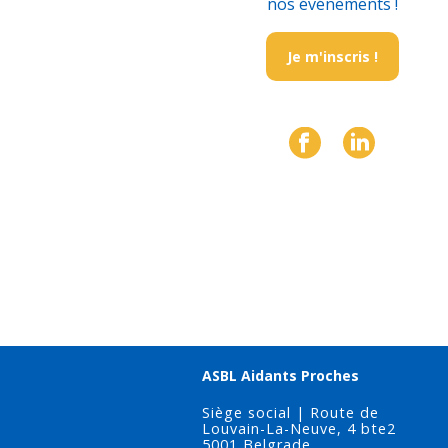
nos événements !
Je m'inscris !
ASBL Aidants Proches
Siège social | Route de
Louvain-La-Neuve, 4 bte2
5001 Belgrade