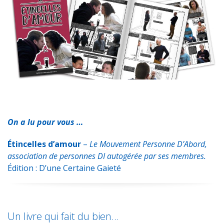
e
t
t
k
i
t
b
s
t
e
l
a
o
A
e
d
g
o
p
r
I
e
k
p
n
r
On a lu pour vous …
Étincelles d’amour
–
Le Mouvement Personne D’Abord,
association de personnes DI autogérée par ses membres.
Édition : D’une Certaine Gaieté
Un livre qui fait du bien…