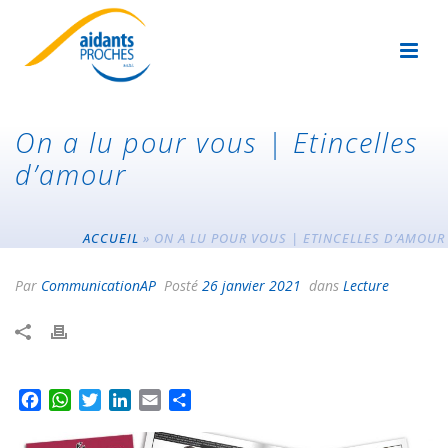
On a lu pour vous | Etincelles
d’amour
ACCUEIL
»
ON A LU POUR VOUS | ETINCELLES D’AMOUR
Par
CommunicationAP
Posté
26 janvier 2021
dans
Lecture
F
W
T
L
E
P
a
h
w
i
m
a
c
a
i
n
a
r