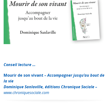
e
t
t
k
i
t
b
s
t
e
l
a
o
A
e
d
g
o
p
r
I
e
k
p
n
r
Conseil lecture …
Mourir de son vivant
– Accompagner jusqu’au bout de
la vie
Dominique Sanlaville, éditions Chronique Sociale –
www.chroniquesociale.com