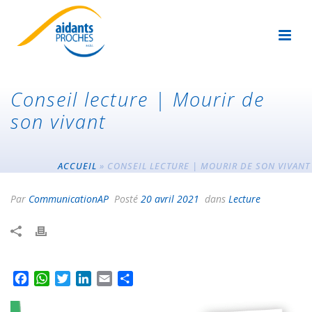
Conseil lecture | Mourir de
son vivant
ACCUEIL
»
CONSEIL LECTURE | MOURIR DE SON VIVANT
Par
CommunicationAP
Posté
20 avril 2021
dans
Lecture
F
W
T
L
E
P
a
h
w
i
m
a
c
a
i
n
a
r