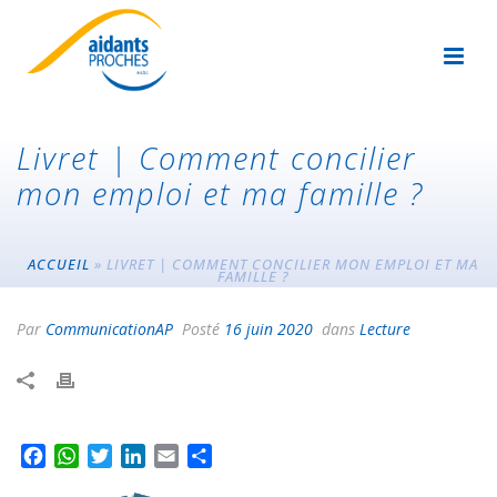
Livret | Comment concilier
mon emploi et ma famille ?
ACCUEIL
»
LIVRET | COMMENT CONCILIER MON EMPLOI ET MA
FAMILLE ?
Par
CommunicationAP
Posté
16 juin 2020
dans
Lecture
F
W
T
L
E
P
a
h
w
i
m
a