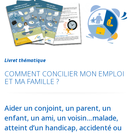
c
a
i
n
a
r
e
t
t
k
i
t
b
s
t
e
l
a
o
A
e
d
g
o
p
r
I
e
k
p
n
r
Livret thématique
COMMENT CONCILIER MON EMPLOI
ET MA FAMILLE ?
Aider un conjoint, un parent, un
enfant, un ami, un voisin…malade,
atteint d’un handicap, accidenté ou