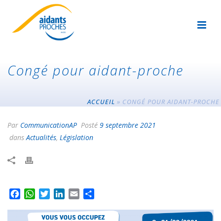
Congé pour aidant-proche
ACCUEIL
»
CONGÉ POUR AIDANT-PROCHE
Par
CommunicationAP
Posté
9 septembre 2021
dans
Actualités
,
Législation
F
W
T
L
E
P
a
h
w
i
m
a
c
a
i
n
a
r