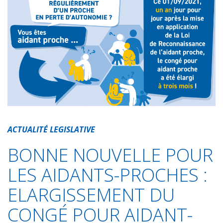
e
t
t
k
i
t
b
s
t
e
l
a
o
A
e
d
g
o
p
r
I
e
k
p
n
r
ACTUALITÉ LEGISLATIVE
BONNE NOUVELLE POUR
LES AIDANTS-PROCHES :
ELARGISSEMENT DU
CONGÉ POUR AIDANT-