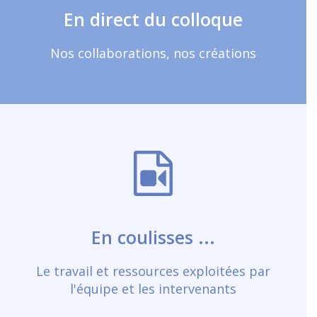
En direct du colloque
réalisations communes
En savoir plus
Nos collaborations, nos créations
Et bien plus ...
La biographie des orateurs et
personnes ressources, photos de
En coulisses ...
l'équipe, évaluation,...
En savoir plus
Le travail et ressources exploitées par
l'équipe et les intervenants