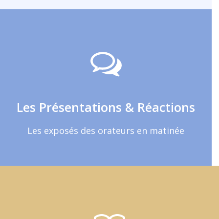
Et bien plus ...
Photos, biographies , films, synthèse
des questions, ...
Les Présentations & Réactions
En savoir plus
Les exposés des orateurs en matinée