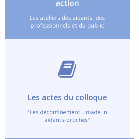
action
En savoir plus
Les ateliers des aidants, des
professionnels et du public
Et bien plus ...
Retrouvez dès maintenant les actes
du colloque.
Les actes du colloque
En savoir plus
"Les déconfinement... made in
aidants-proches"