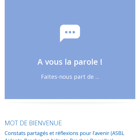
Ce colloque s'est placé sous le
signe de l'"intelligence
collective"
A vous la parole !
Vos réactions, avis, remarques ...
En savoir plus
Faites-nous part de ...
MOT DE BIENVENUE
Constats partagés et réflexions pour l’avenir (ASBL