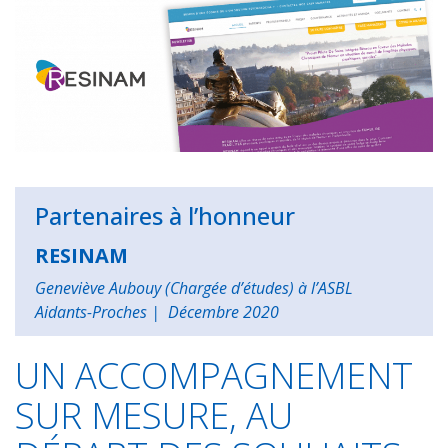
e
t
t
k
i
t
b
s
t
e
l
a
o
A
e
d
g
o
p
r
I
e
k
p
n
r
Partenaires à l’honneur
RESINAM
Geneviève Aubouy (Chargée d’études) à l’ASBL
Aidants-Proches
| Décembre 2020
UN ACCOMPAGNEMENT
SUR MESURE, AU