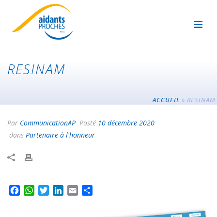
RESINAM
ACCUEIL
»
RESINAM
Par
CommunicationAP
Posté
10 décembre 2020
dans
Partenaire à l'honneur
F
W
T
L
E
P
a
h
w
i
m
a
c
a
i
n
a
r