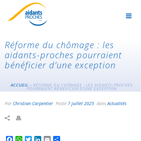
Réforme du chômage : les
aidants-proches pourraient
bénéficier d’une exception
ACCUEIL
»
RÉFORME DU CHÔMAGE : LES AIDANTS-PROCHES
POURRAIENT BÉNÉFICIER D’UNE EXCEPTION
Par
Christian Carpentier
Posté
7 juillet 2025
dans
Actualités
F
W
T
L
E
P