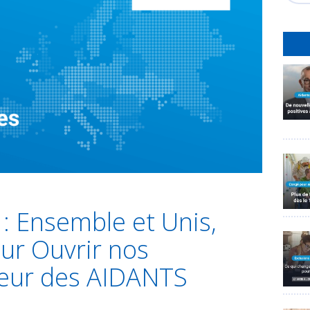
 Ensemble et Unis,
ur Ouvrir nos
veur des AIDANTS