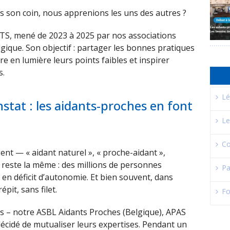
ans son coin, nous apprenions les uns des autres ?
NTS, mené de 2023 à 2025 par nos associations
lgique. Son objectif : partager les bonnes pratiques
e en lumière leurs points faibles et inspirer
s.
Lé
stat : les aidants-proches en font
Le
Co
nt — « aidant naturel », « proche-aidant »,
é reste la même : des millions de personnes
Pa
en déficit d’autonomie. Et bien souvent, dans
pit, sans filet.
Fo
ions – notre ASBL Aidants Proches (Belgique), APAS
décidé de mutualiser leurs expertises. Pendant un