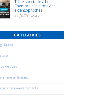
Triste spectacle à la
Chambre sur le dos des
aidants-proches
11 février 2026
CATEGORIES
gislation
cture
up de coeur
rtenaire à l’honneur
cus-agenda-événements