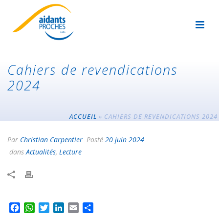
Cahiers de revendications
2024
ACCUEIL
»
CAHIERS DE REVENDICATIONS 2024
Par
Christian Carpentier
Posté
20 juin 2024
dans
Actualités
,
Lecture
F
W
T
L
E
P
a
h
w
i
m
a