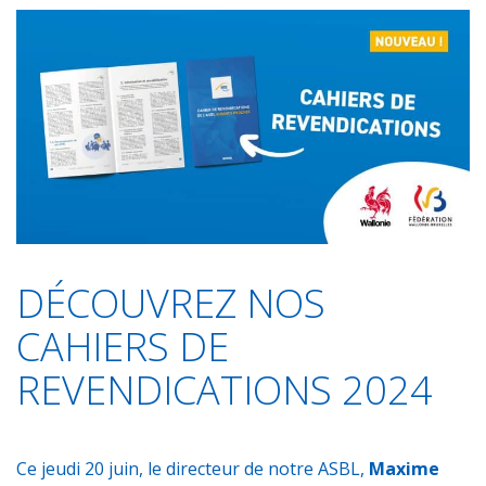
c
a
i
n
a
r
e
t
t
k
i
t
b
s
t
e
l
a
o
A
e
d
g
o
p
r
I
e
k
p
n
r
DÉCOUVREZ NOS
CAHIERS DE
REVENDICATIONS 2024
Ce jeudi 20 juin, le directeur de notre ASBL,
Maxime