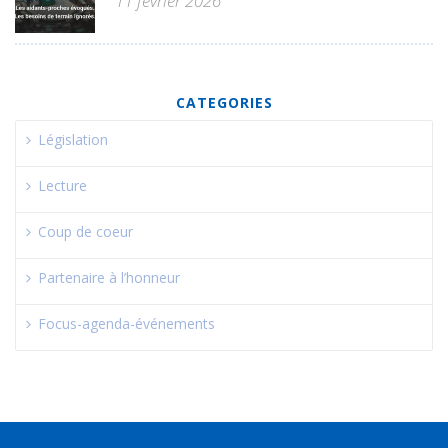
11 février 2026
CATEGORIES
Législation
Lecture
Coup de coeur
Partenaire à l’honneur
Focus-agenda-événements