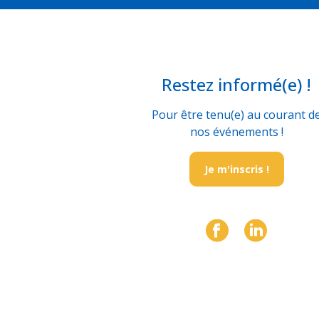
Restez informé(e) !
Pour être tenu(e) au courant d
nos événements !
Je m'inscris !