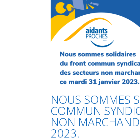
k
p
n
r
NOUS SOMMES S
COMMUN SYNDIC
NON MARCHANDS 
2023.