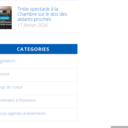
Triste spectacle à la
Chambre sur le dos des
aidants-proches
11 février 2026
CATEGORIES
gislation
cture
up de coeur
rtenaire à l’honneur
cus-agenda-événements