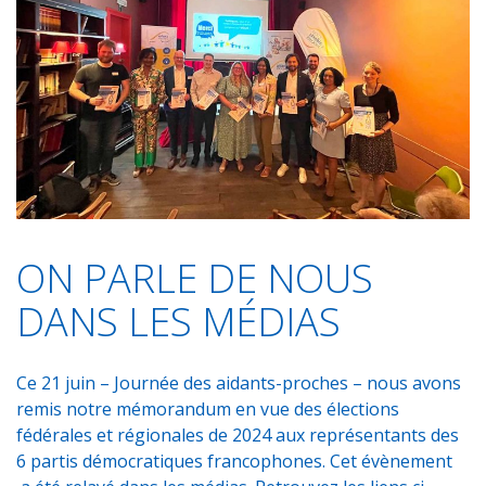
e
t
t
k
i
t
b
s
t
e
l
a
o
A
e
d
g
o
p
r
I
e
k
p
n
r
ON PARLE DE NOUS
DANS LES MÉDIAS
Ce 21 juin – Journée des aidants-proches – nous avons
remis notre mémorandum en vue des élections
fédérales et régionales de 2024 aux représentants des
6 partis démocratiques francophones. Cet évènement