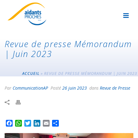
Revue de presse Mémorandum
| Juin 2023
ACCUEIL
»
REVUE DE PRESSE MÉMORANDUM | JUIN 2023
Par
CommunicationAP
Posté
26 juin 2023
dans
Revue de Presse
F
W
T
L
E
P
a
h
w
i
m
a
c
a
i
n
a
r