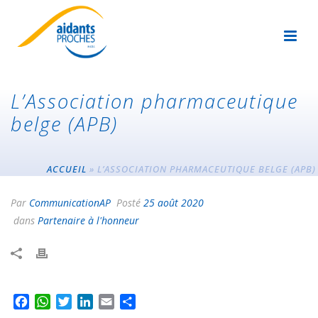
L’Association pharmaceutique
belge (APB)
ACCUEIL
»
L’ASSOCIATION PHARMACEUTIQUE BELGE (APB)
Par
CommunicationAP
Posté
25 août 2020
dans
Partenaire à l'honneur
F
W
T
L
E
P
a
h
w
i
m
a