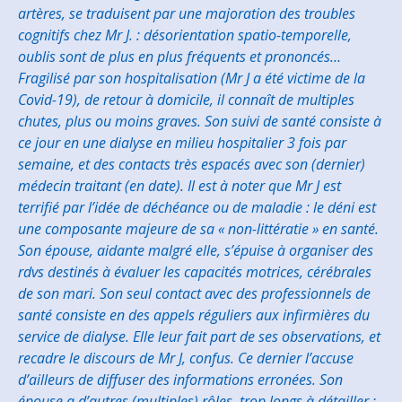
artères, se traduisent par une majoration des troubles
cognitifs chez Mr J. : désorientation spatio-temporelle,
oublis sont de plus en plus fréquents et prononcés…
Fragilisé par son hospitalisation (Mr J a été victime de la
Covid-19), de retour à domicile, il connaît de multiples
chutes, plus ou moins graves. Son suivi de santé consiste à
ce jour en une dialyse en milieu hospitalier 3 fois par
semaine, et des contacts très espacés avec son (dernier)
médecin traitant (en date). Il est à noter que Mr J est
terrifié par l’idée de déchéance ou de maladie : le déni est
une composante majeure de sa « non-littératie » en santé.
Son épouse, aidante malgré elle, s’épuise à organiser des
rdvs destinés à évaluer les capacités motrices, cérébrales
de son mari. Son seul contact avec des professionnels de
santé consiste en des appels réguliers aux infirmières du
service de dialyse. Elle leur fait part de ses observations, et
recadre le discours de Mr J, confus. Ce dernier l’accuse
d’ailleurs de diffuser des informations erronées. Son
épouse a d’autres (multiples) rôles, trop longs à détailler :