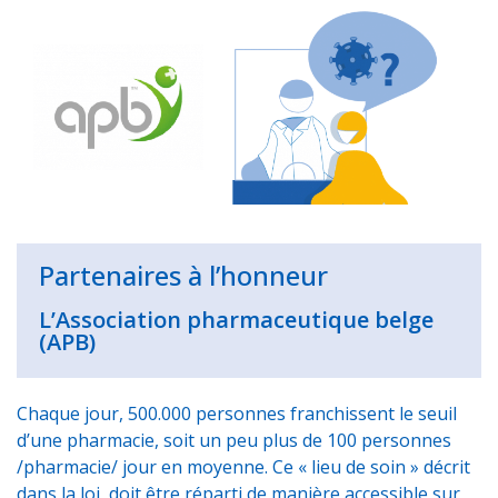
c
a
i
n
a
r
e
t
t
k
i
t
b
s
t
e
l
a
o
A
e
d
g
o
p
r
I
e
k
p
n
r
Partenaires à l’honneur
L’Association pharmaceutique belge
(APB)
Chaque jour, 500.000 personnes franchissent le seuil
d’une pharmacie, soit un peu plus de 100 personnes
/pharmacie/ jour en moyenne. Ce « lieu de soin » décrit
dans la loi, doit être réparti de manière accessible sur