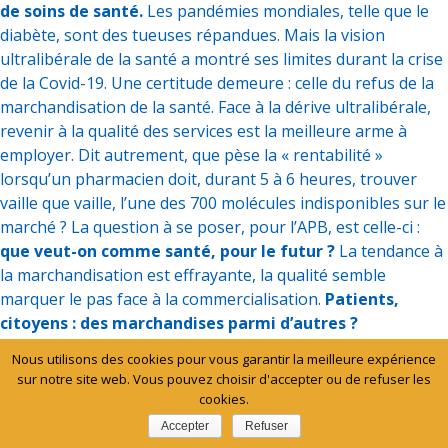
de soins de santé.
Les pandémies mondiales, telle que le
diabète, sont des tueuses répandues. Mais la vision
ultralibérale de la santé a montré ses limites durant la crise
de la Covid-19. Une certitude demeure : celle du refus de la
marchandisation de la santé. Face à la dérive ultralibérale,
revenir à la qualité des services est la meilleure arme à
employer. Dit autrement, que pèse la « rentabilité »
lorsqu’un pharmacien doit, durant 5 à 6 heures, trouver
vaille que vaille, l’une des 700 molécules indisponibles sur le
marché ? La question à se poser, pour l’APB, est celle-ci :
que veut-on comme santé, pour le futur ?
La tendance à
la marchandisation est effrayante, la qualité semble
marquer le pas face à la commercialisation.
Patients,
citoyens : des marchandises parmi d’autres ?
Nous utilisons des cookies pour vous garantir la meilleure expérience
Des garde-fous, des réponses à cette vision glaçante
sur notre site web. Vous pouvez choisir d'accepter ou de refuser les
existent pourtant.
L’intérêt des patients vulnérables
, au
cookies.
centre des préoccupations de tous, en est une. Une
Accepter
Refuser
meilleure transversalité
dans la répartition des tâches,