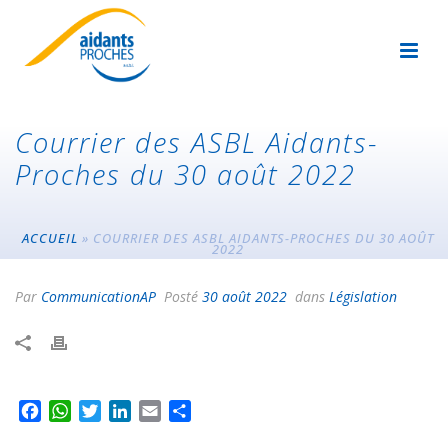
Courrier des ASBL Aidants-
Proches du 30 août 2022
ACCUEIL
»
COURRIER DES ASBL AIDANTS-PROCHES DU 30 AOÛT
2022
Par
CommunicationAP
Posté
30 août 2022
dans
Législation
F
W
T
L
E
P
a
h
w
i
m
a