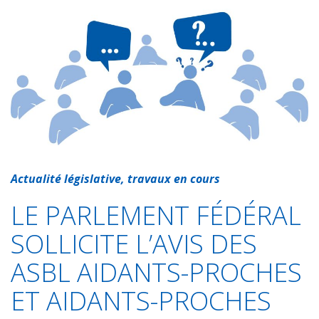
c
a
i
n
a
r
e
t
t
k
i
t
b
s
t
e
l
a
o
A
e
d
g
o
p
r
I
e
k
p
n
r
Actualité législative, travaux en cours
LE PARLEMENT FÉDÉRAL
SOLLICITE L’AVIS DES
ASBL AIDANTS-PROCHES
ET AIDANTS-PROCHES