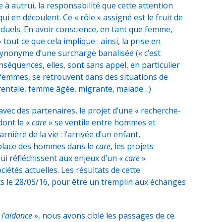
 à autrui, la responsabilité que cette attention
ui en découlent. Ce « rôle » assigné est le fruit de
viduels. En avoir conscience, en tant que femme,
tout ce que cela implique : ainsi, la prise en
ynonyme d’une surcharge banalisée (« c’est
onséquences, elles, sont sans appel, en particulier
s femmes, se retrouvent dans des situations de
arentale, femme âgée, migrante, malade…)
 avec des partenaires, le projet d’une « recherche-
dont le «
care
» se ventile entre hommes et
nière de la vie : l’arrivée d’un enfant,
 place des hommes dans le
care
, les projets
ui réfléchissent aux enjeux d’un «
care
»
iétés actuelles. Les résultats de cette
ts le 28/05/16, pour être un tremplin aux échanges
«
l’aidance
», nous avons ciblé les passages de ce