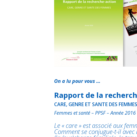
k
p
n
r
On a lu pour vous …
Rapport de la recherc
CARE, GENRE ET SANTE DES FEMME
Femmes et santé – PPSF – Année 2016
Le « care » est associé aux femm
Comment se conjugue-t-il avec l