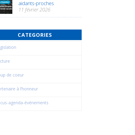
aidants-proches
11 février 2026
CATEGORIES
gislation
cture
up de coeur
rtenaire à l’honneur
cus-agenda-événements