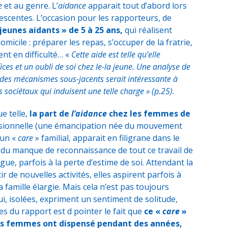
e
et au genre. L’
aidance
apparait tout d’abord lors
scentes. L’occasion pour les rapporteurs, de
jeunes aidants » de 5 à 25 ans,
qui réalisent
omicile : préparer les repas, s’occuper de la fratrie,
nt en difficulté… «
Cette aide est telle qu’elle
ices et un oubli de soi chez le-la jeune. Une analyse de
 des mécanismes sous-jacents serait intéressante à
 sociétaux qui induisent une telle charge » (p.25).
e telle,
la part de
l’aidance
chez les femmes de
essionnelle (une émancipation née du mouvement
 un «
care
» familial, apparait en filigrane dans le
 du manque de reconnaissance de tout ce travail de
igue, parfois à la perte d’estime de soi. Attendant la
ir de nouvelles activités, elles aspirent parfois à
 famille élargie. Mais cela n’est pas toujours
, isolées, expriment un sentiment de solitude,
es du rapport est d pointer le fait que
ce «
care
»
ces femmes ont dispensé pendant des années,