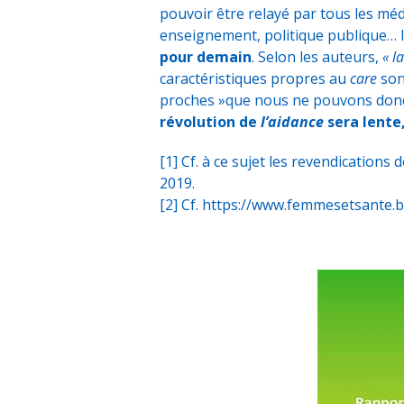
pouvoir être relayé par tous les méd
enseignement, politique publique… I
pour demain
. Selon les auteurs,
« l
caractéristiques propres au
care
son
proches »que nous ne pouvons donc 
révolution de
l’aidance
sera lente,
[1]
Cf.
à ce sujet les revendication
2019
.
[2]
Cf.
https://www.femmesetsante.be