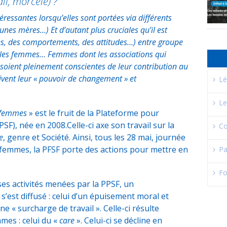
ail, morcelé) ?
éressantes lorsqu’elles sont portées via différents
nes mères…) Et d’autant plus cruciales qu’il est
s, des comportements, des attitudes…) entre groupe
r les femmes… Femmes dont les associations qui
s soient pleinement conscientes de leur contribution au
ivent leur « pouvoir de changement » et
Lé
Le
s femmes
» est le fruit de la Plateforme pour
), née en 2008.Celle-ci axe son travail sur la
Co
e
, genre et Société. Ainsi, tous les 28 mai, journée
 femmes, la PFSF porte des actions pour mettre en
Pa
Fo
rses activités menées par la PPSF, un
est diffusé : celui d’un épuisement moral et
e « surcharge de travail ». Celle-ci résulte
mes : celui du «
care
». Celui-ci se décline en