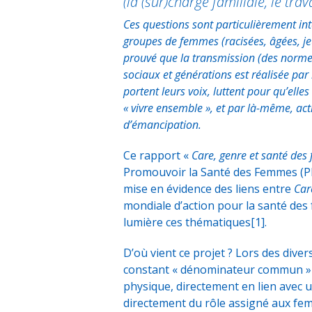
(la (sur)charge familiale, le trav
Ces questions sont particulièrement int
groupes de femmes (racisées, âgées, jeu
prouvé que la transmission (des norme
sociaux et générations est réalisée pa
portent leurs voix, luttent pour qu’elle
« vivre ensemble », et par là-même, act
d’émancipation.
Ce rapport «
Care, genre et santé de
Promouvoir la Santé des Femmes (PPSF
mise en évidence des liens entre
Car
mondiale d’action pour la santé des
lumière ces thématiques
[1]
.
D’où vient ce projet ? Lors des dive
constant « dénominateur commun » s’
physique, directement en lien avec un
directement du rôle assigné aux fem