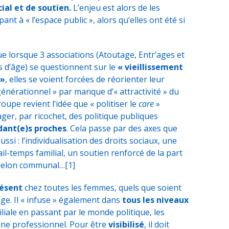
ial et de soutien.
L’enjeu est alors de les
nt à « l’espace public », alors qu’elles ont été si
 que lorsque 3 associations (Atoutage, Entr’ages et
 d’âge) se questionnent sur le
« vieillissement
 »
, elles se voient forcées de réorienter leur
énérationnel » par manque d’« attractivité » du
oupe revient l’idée que « politiser le
care
»
ger, par ricochet, des politique publiques
dant(e)s proches
. Cela passe par des axes que
ssi : l’individualisation des droits sociaux, une
il-temps familial, un soutien renforcé de la part
échelon communal…
[1]
résent
chez toutes les femmes, quels que soient
 âge. Il « infuse » également dans
tous les niveaux
liale en passant par le monde politique, les
ne professionnel. Pour être
visibilisé
, il doit