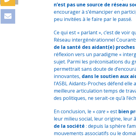
n’est pas une source de réseau soc
encourager à s’émanciper en participa
peu invitées à le faire par le passé.
Ce qui est « parlant », c’est de voir
Réseau intergénérationnel Courants
de la santé des aidant(e) proches
réflexion vers un paradigme « interg
sujet. Parmi les préconisations du gr
permettrait sans doute de d’encoura
innovantes,
dans le soutien aux ai
l’ASBL Aidants-Proches défend elle au
meilleure articulation temps de trava
des politiques, ne serait-ce qu’à l’
En conclusion, le «
care
» est
bien p
leur milieu social, leur origine, leur
de la société
: depuis la sphère fami
mouvements associatifs ou le domai